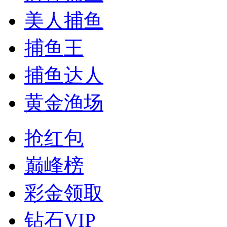
美人捕鱼
捕鱼王
捕鱼达人
黄金渔场
抢红包
巅峰榜
彩金领取
钻石VIP