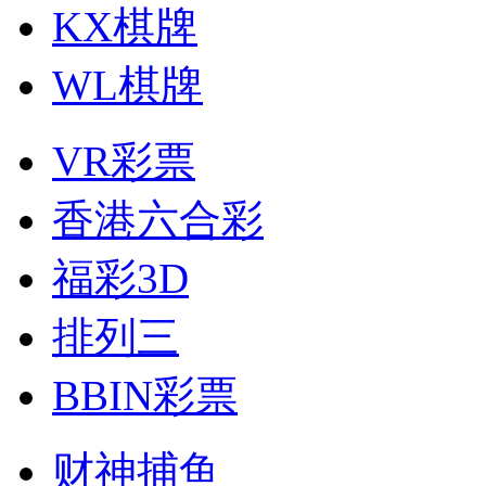
KX棋牌
WL棋牌
VR彩票
香港六合彩
福彩3D
排列三
BBIN彩票
财神捕鱼