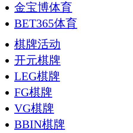
金宝博体育
BET365体育
棋牌活动
开元棋牌
LEG棋牌
FG棋牌
VG棋牌
BBIN棋牌