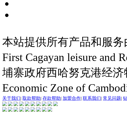
本站提供所有产品和服务
First Cagayan leisure and
埔寨政府西哈努克港经济特区Siha
Economic Zone of Ca
关于我们
|
取款帮助
|
存款帮助
|
加盟合作
|
联系我们
|
常见问题
|
钻